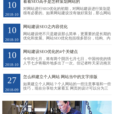
看看SEO高手是怎样策划网站的
10
对网站进行SEO优化的初期，对网站建设进行策划是
很有必要的。如果网站建设没有做好策划，那么网站
2018-10
的排名也就不高，直接影响网站的转化率。下面我
们...
网站建设SEO之内容优化
10
网站建设绝不只是建设那么简单，更重要的是长期的
优化和发展。网站SEO优化包括很多部分，结构、内
2018-10
链、外链等等都是属于SEO的一部分，但说到底，网
站...
网站建设SEO优化的4个关键点
10
今年闰七月，将有两个阴历七月七日，中国传统的情
人节七夕将额外地多出了一次。但记者昨天采访南京
2018-10
多家花店时了解到，即使是双份的中国情人节，其...
怎么样建立个人网站 网站当中的文字排版
27
如果建立个人网站？个人网站的一些注意事项和一些
技巧，现在分享给大家看五 网页的设计可以分为三
2018-09
大模块，一是颜色的搭配，二是内容的选择，三便
是...